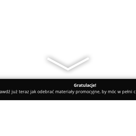
Gratulacje!
awdź już teraz jak odebrać materiały promocyjne, by móc w pełni c
 - Łomża
Podróże po skórze