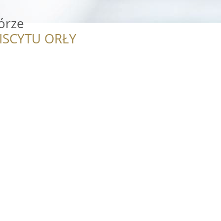
órze
ISCYTU ORŁY