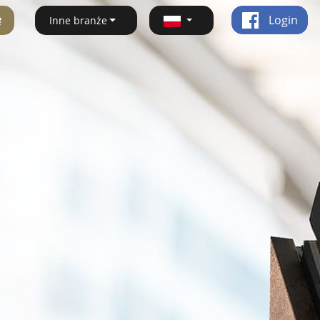
ę
Login
Inne branże