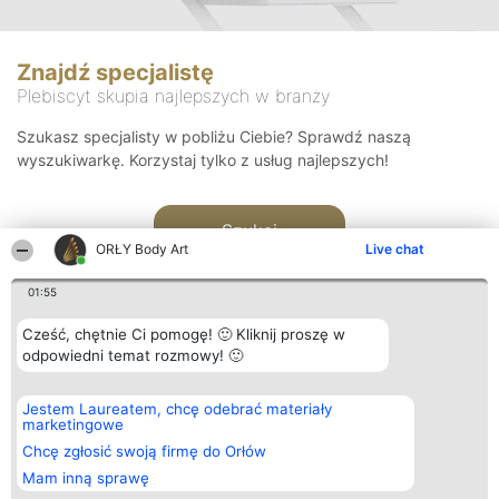
Znajdź specjalistę
Plebiscyt skupia najlepszych w branży
Szukasz specjalisty w pobliżu Ciebie? Sprawdź naszą
wyszukiwarkę. Korzystaj tylko z usług najlepszych!
Szukaj
ORŁY Body Art
Live chat
01:55
Cześć, chętnie Ci pomogę! 🙂 Kliknij proszę w
odpowiedni temat rozmowy! 🙂
Organizator plebiscytu
Plebiscyt
Kontakt
Jestem Laureatem, chcę odebrać materiały
Bright Side Solutions sp. z o.
Laureaci
Kontakt
marketingowe
o. sp. k.
Lista
ul. Ruska 22
wszystkich
Chcę zgłosić swoją firmę do Orłów
Wrocław 50-079
Laureatów
Mam inną sprawę
KRS 0000749100 | Regon
Zasady
381313360 | NIP 8943132676
Regulamin