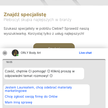
Znajdź specjalistę
Plebiscyt skupia najlepszych w branży
Szukasz specjalisty w pobliżu Ciebie? Sprawdź naszą
wyszukiwarkę. Korzystaj tylko z usług najlepszych!
Szukaj
ORŁY Body Art
Live chat
16:05
Cześć, chętnie Ci pomogę! 🙂 Kliknij proszę w
odpowiedni temat rozmowy! 🙂
Organizator plebiscytu
Plebiscyt
Kontakt
Jestem Laureatem, chcę odebrać materiały
Bright Side Solutions sp. z o.
Laureaci
Kontakt
marketingowe
o. sp. k.
Lista
ul. Ruska 22
wszystkich
Chcę zgłosić swoją firmę do Orłów
Wrocław 50-079
Laureatów
Mam inną sprawę
KRS 0000749100 | Regon
Zasady
381313360 | NIP 8943132676
Regulamin