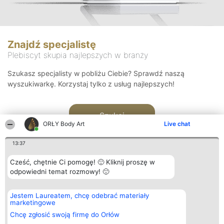
Znajdź specjalistę
Plebiscyt skupia najlepszych w branży
Szukasz specjalisty w pobliżu Ciebie? Sprawdź naszą
wyszukiwarkę. Korzystaj tylko z usług najlepszych!
Szukaj
ORŁY Body Art
Live chat
13:37
Cześć, chętnie Ci pomogę! 🙂 Kliknij proszę w
odpowiedni temat rozmowy! 🙂
Organizator plebiscytu
Plebiscyt
Kontakt
Jestem Laureatem, chcę odebrać materiały
Bright Side Solutions sp. z o.
Laureaci
Kontakt
marketingowe
o. sp. k.
Lista
ul. Ruska 22
wszystkich
Chcę zgłosić swoją firmę do Orłów
Wrocław 50-079
Laureatów