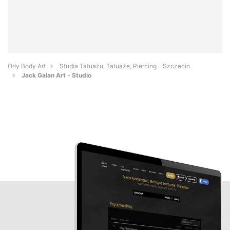
Orły Body Art
Studia Tatuażu, Tatuaże, Piercing - Szczecin
Jack Galan Art - Studio