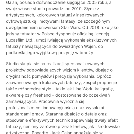
Galan, posiada doświadczenie sięgające 2005 roku, a
swoje własne studio prowadzi od 2010. Słynie z
artystycznych, kolorowych tatuaży inspirowanych
cyfrową sztuką i motywami fantasy, ze szczególnym
uwzględnieniem uniwersum Star Wars. Od 2018 roku jako
jedyny tatuator w Polsce dysponuje oficjalną licencją
Lucasfilm Ltd., umożliwiającą wykonanie ekskluzywnych
tatuaży nawiązujących do Gwiezdnych Wojen, co
podkreśla jego wyjątkową pozycję w branży.
Studio skupia się na realizacji spersonalizowanych
projektów odpowiadających wizjom klientów, dbając o
oryginalność pomysłów i precyzję wykonania. Oprócz
zaawansowanych kolorowych tatuaży, zespół proponuje
także różnorodne style – takie jak Line Work, kaligrafię,
akwarelę czy freehand – dostosowane do oczekiwań
zamawiających. Pracownia wyróżnia się
profesjonalizmem, innowacyjnością oraz wysokimi
standardami pracy. Staranna dbałość o detale oraz
stosowanie efektywnych technik zapewniają trwały efekt
tatuaży, ceniony zarówno przez klientów, jak i środowisko
artystyczne. Ponadto, Jack Galan angażuje się w