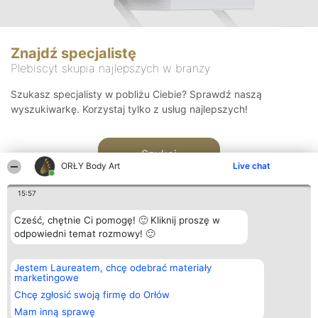
Znajdź specjalistę
Plebiscyt skupia najlepszych w branży
Szukasz specjalisty w pobliżu Ciebie? Sprawdź naszą
wyszukiwarkę. Korzystaj tylko z usług najlepszych!
Szukaj
ORŁY Body Art
Live chat
15:57
Cześć, chętnie Ci pomogę! 🙂 Kliknij proszę w
odpowiedni temat rozmowy! 🙂
Organizator plebiscytu
Plebiscyt
Kontakt
Jestem Laureatem, chcę odebrać materiały
Bright Side Solutions sp. z o.
Laureaci
Kontakt
marketingowe
o. sp. k.
Lista
ul. Ruska 22
wszystkich
Chcę zgłosić swoją firmę do Orłów
Wrocław 50-079
Laureatów
Mam inną sprawę
KRS 0000749100 | Regon
Zasady