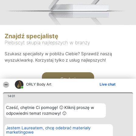
Znajdź specjalistę
Plebiscyt skupia najlepszych w branży
Szukasz specjalisty w pobliżu Ciebie? Sprawdź naszą
wyszukiwarkę. Korzystaj tylko z usług najlepszych!
Szukaj
ORŁY Body Art
Live chat
14:01
Cześć, chętnie Ci pomogę! 🙂 Kliknij proszę w
odpowiedni temat rozmowy! 🙂
Organizator plebiscytu
Plebiscyt
Kontakt
Jestem Laureatem, chcę odebrać materiały
Bright Side Solutions sp. z o.
Laureaci
Kontakt
marketingowe
o. sp. k.
Lista