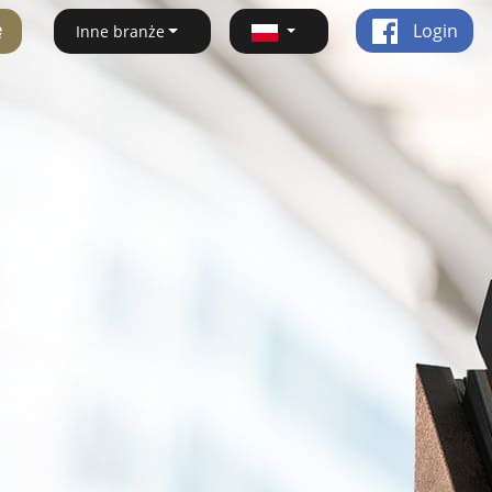
ę
Login
Inne branże