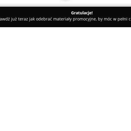
Gratulacje!
awdź już teraz jak odebrać materiały promocyjne, by móc w pełni c
- Gdynia
Przystanek Tattoo & Piercing
O firmie:
Przystanek Tattoo & Piercing
t
części miasta, w pobliżu Centr
w świadczeniu profesjonalnych 
szeroki wybór technik oraz sty
obejmuje między innymi realizac
sketch czy neotraditional, a ta
wizją zamawiających.
Studio przykłada dużą wagę do