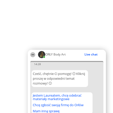
ORŁY Body Art
Live chat
14:28
Cześć, chętnie Ci pomogę! 🙂 Kliknij
proszę w odpowiedni temat
rozmowy! 🙂
Jestem Laureatem, chcę odebrać
materiały marketingowe
Chcę zgłosić swoją firmę do Orłów
Mam inną sprawę