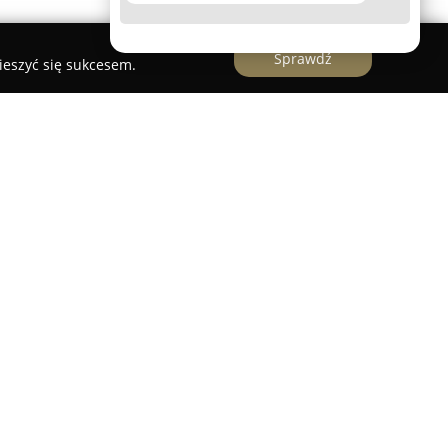
Sprawdź
ieszyć się sukcesem.
o studio zlokalizowane w Gdyni, w centralnej
um Handlowego Batory. Miejsce to specjalizuje się
usług z zakresu tatuażu oraz piercingu, oferując
lów dostosowanych do oczekiwań klientów. Oferta
je w stylach takich jak watercolor, blackwork,
kże projekty indywidualne, powstające zgodnie z
 kwestii bezpieczeństwa i utrzymywania