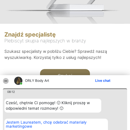
Znajdź specjalistę
Plebiscyt skupia najlepszych w branży
Szukasz specjalisty w pobliżu Ciebie? Sprawdź naszą
wyszukiwarkę. Korzystaj tylko z usług najlepszych!
Szukaj
ORŁY Body Art
Live chat
08:12
Cześć, chętnie Ci pomogę! 🙂 Kliknij proszę w
odpowiedni temat rozmowy! 🙂
Organizator plebiscytu
Plebiscyt
Kontakt
Jestem Laureatem, chcę odebrać materiały
Bright Side Solutions sp. z o.
Laureaci
Kontakt
marketingowe
o. sp. k.
Lista