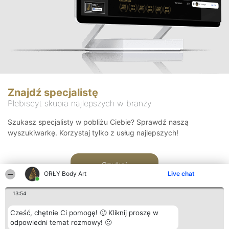
Znajdź specjalistę
Plebiscyt skupia najlepszych w branży
Szukasz specjalisty w pobliżu Ciebie? Sprawdź naszą
wyszukiwarkę. Korzystaj tylko z usług najlepszych!
Szukaj
ORŁY Body Art
Live chat
13:54
Cześć, chętnie Ci pomogę! 🙂 Kliknij proszę w
odpowiedni temat rozmowy! 🙂