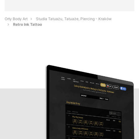
Orły Body Art
Studia Tatuażu, Tatuaże, Piercing - Kraków
Retro Ink Tattoo