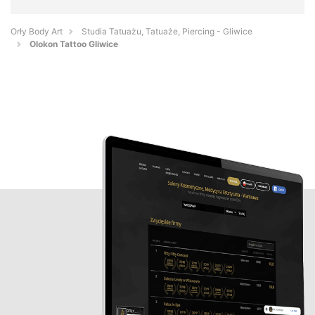
Orły Body Art
Studia Tatuażu, Tatuaże, Piercing - Gliwice
Olokon Tattoo Gliwice