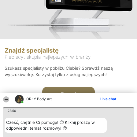
Znajdź specjalistę
Plebiscyt skupia najlepszych w branży
Szukasz specjalisty w pobliżu Ciebie? Sprawdź naszą
wyszukiwarkę. Korzystaj tylko z usług najlepszych!
Szukaj
ORŁY Body Art
Live chat
23:56
Cześć, chętnie Ci pomogę! 🙂 Kliknij proszę w
odpowiedni temat rozmowy! 🙂