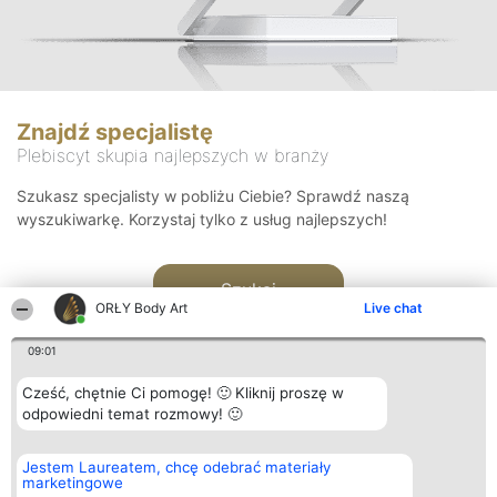
Znajdź specjalistę
Plebiscyt skupia najlepszych w branży
Szukasz specjalisty w pobliżu Ciebie? Sprawdź naszą
wyszukiwarkę. Korzystaj tylko z usług najlepszych!
Szukaj
ORŁY Body Art
Live chat
09:01
Cześć, chętnie Ci pomogę! 🙂 Kliknij proszę w
odpowiedni temat rozmowy! 🙂
Organizator plebiscytu
Plebiscyt
Kontakt
Jestem Laureatem, chcę odebrać materiały
Bright Side Solutions sp. z o.
Laureaci
Kontakt
marketingowe
o. sp. k.
Lista