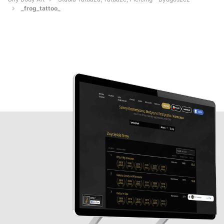
_frog_tattoo_