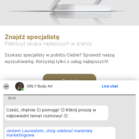
Znajdź specjalistę
Plebiscyt skupia najlepszych w branży
Szukasz specjalisty w pobliżu Ciebie? Sprawdź naszą
wyszukiwarkę. Korzystaj tylko z usług najlepszych!
Szukaj
ORŁY Body Art
Live chat
15:10
Cześć, chętnie Ci pomogę! 🙂 Kliknij proszę w
odpowiedni temat rozmowy! 🙂
Organizator plebiscytu
Plebiscyt
Kontakt
Jestem Laureatem, chcę odebrać materiały
Bright Side Solutions sp. z o.
Laureaci
Kontakt
marketingowe
o. sp. k.
Lista