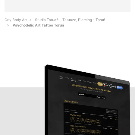
Orły Body Art
Studia Tatuażu, Tatuaże, Piercing - Toruń
Psychodelic Art Tattoo Toruń