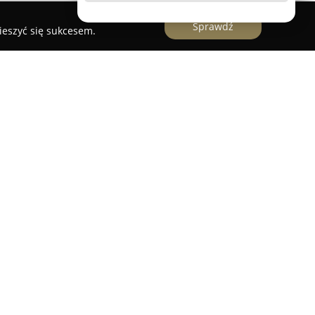
Sprawdź
ieszyć się sukcesem.
Wypisz&Wymaluj"
to uznane studio w Lubinie,
ów ze względu na wysoki poziom profesjonalizmu.
ej 37A, miejsce to specjalizuje się w realizacji
eprowadzaniu bezpiecznych zabiegów piercingu.
pewnianie rygorystycznych standardów sterylności
rzekłada się na bezpieczeństwo oraz komfort
dia.
maluj mogą oczekiwać fachowej obsługi,
parcia w wyborze wzoru tatuażu lub rodzaju