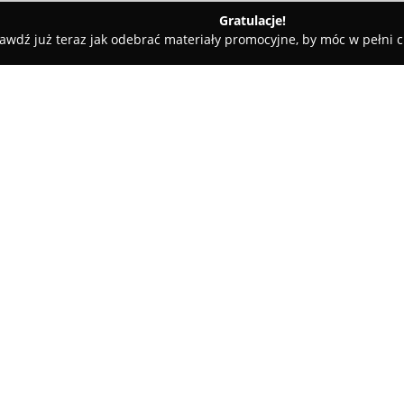
Gratulacje!
awdź już teraz jak odebrać materiały promocyjne, by móc w pełni c
- Lubin
Wypisz&Wymaluj Tattoo Piercing Lubin
bin
O firmie:
Studio Tatuażu i Piercingu "
cieszące się zaufaniem klient
Znajdujące się przy ulicy Żurawi
oryginalnych tatuaży oraz prz
Priorytetem personelu jest za
podczas każdego zabiegu, co p
osób korzystających z usług stu
Osoby odwiedzające Wypisz&Wy
indywidualnego doradztwa i ws