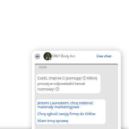
ORŁY Body Art
Live chat
10:50
Cześć, chętnie Ci pomogę! 🙂 Kliknij
proszę w odpowiedni temat
rozmowy! 🙂
Jestem Laureatem, chcę odebrać
materiały marketingowe
Chcę zgłosić swoją firmę do Orłów
Mam inną sprawę