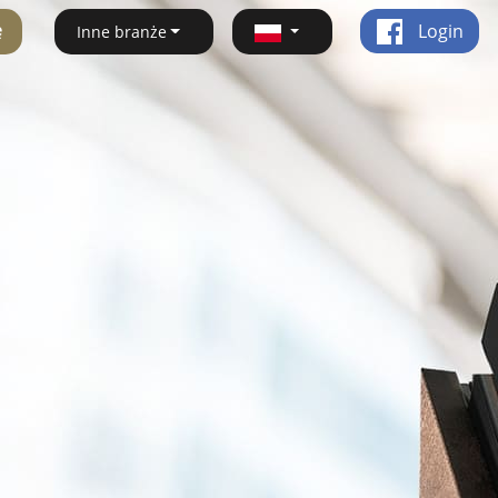
ę
Login
Inne branże