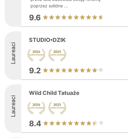
poprzez solidne ...
9.6
STUDIO•DZIK
Laureaci
9.2
Wild Child Tatuaże
Laureaci
8.4