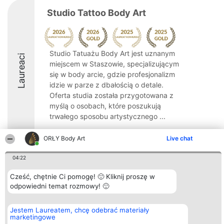
Studio Tattoo Body Art
Studio Tatuażu Body Art jest uznanym
Laureaci
miejscem w Staszowie, specjalizującym
się w body arcie, gdzie profesjonalizm
idzie w parze z dbałością o detale.
Oferta studia została przygotowana z
myślą o osobach, które poszukują
trwałego sposobu artystycznego ...
10
ORŁY Body Art
Live chat
04:22
Organizator plebiscytu
Plebiscyt
Kontakt
Cześć, chętnie Ci pomogę! 🙂 Kliknij proszę w
Bright Side Solutions sp. z o.
Laureaci
Kontakt
o. sp. k.
odpowiedni temat rozmowy! 🙂
Lista
ul. Ruska 22
wszystkich
Wrocław 50-079
Laureatów
KRS 0000749100 | Regon
Zasady
Jestem Laureatem, chcę odebrać materiały
381313360 | NIP 8943132676
Regulamin
marketingowe
+48 508 492 400
Polityka