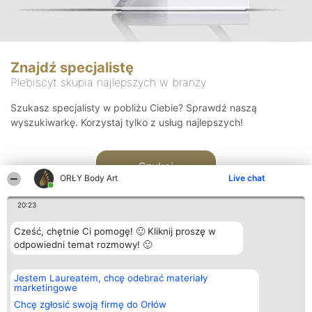
Znajdź specjalistę
Plebiscyt skupia najlepszych w branży
Szukasz specjalisty w pobliżu Ciebie? Sprawdź naszą
wyszukiwarkę. Korzystaj tylko z usług najlepszych!
Szukaj
ORŁY Body Art
Live chat
20:23
Cześć, chętnie Ci pomogę! 🙂 Kliknij proszę w
odpowiedni temat rozmowy! 🙂
Organizator plebiscytu
Plebiscyt
Kontakt
Jestem Laureatem, chcę odebrać materiały
Bright Side Solutions sp. z o.
Laureaci
Kontakt
marketingowe
o. sp. k.
Lista
ul. Ruska 22
wszystkich
Chcę zgłosić swoją firmę do Orłów
Wrocław 50-079
Laureatów