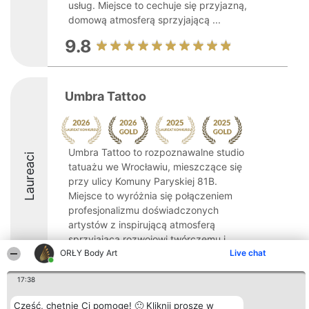
usług. Miejsce to cechuje się przyjazną,
domową atmosferą sprzyjającą ...
9.8
Umbra Tattoo
Umbra Tattoo to rozpoznawalne studio
Laureaci
tatuażu we Wrocławiu, mieszczące się
przy ulicy Komuny Paryskiej 81B.
Miejsce to wyróżnia się połączeniem
profesjonalizmu doświadczonych
artystów z inspirującą atmosferą
sprzyjającą rozwojowi twórczemu i ...
ORŁY Body Art
Live chat
10
17:38
Cześć, chętnie Ci pomogę! 🙂 Kliknij proszę w