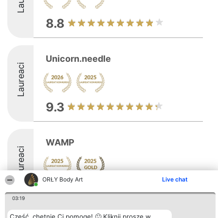
8.8
Unicorn.needle
Laureaci
9.3
WAMP
Laureaci
ORŁY Body Art
Live chat
03:19
Cześć, chętnie Ci pomogę! 🙂 Kliknij proszę w