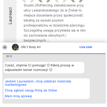
Studio UfoPiercing zlokalizowane przy
Laureaci
ulicy Lewandowskiego 2e w Żninie to
miejsce doceniane przez społeczność
lokalną za wysoki poziom
profesjonalizmu w dziedzinie piercingu.
Szczególną uwagę przykłada się w nim
do zachowania sterylnych i
bezpiecznych ...
ORŁY Body Art
Live chat
10
18:12
Cześć, chętnie Ci pomogę! 🙂 Kliknij proszę w
Organizator plebiscytu
Plebiscyt
Kontakt
odpowiedni temat rozmowy! 🙂
Bright Side Solutions sp. z o.
Laureaci
Kontakt
o. sp. k.
Lista
ul. Ruska 22
wszystkich
Wrocław 50-079
Laureatów
Jestem Laureatem, chcę odebrać materiały
KRS 0000749100 | Regon
Zasady
marketingowe
381313360 | NIP 8943132676
Regulamin
Chcę zgłosić swoją firmę do Orłów
+48 508 492 400
Polityka
Prywatności
Mam inną sprawę