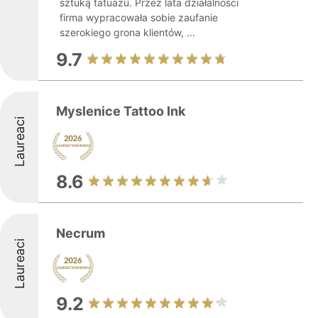
sztuką tatuażu. Przez lata działalności
firma wypracowała sobie zaufanie
szerokiego grona klientów, ...
9.7
Myslenice Tattoo Ink
Laureaci
8.6
Necrum
Laureaci
9.2