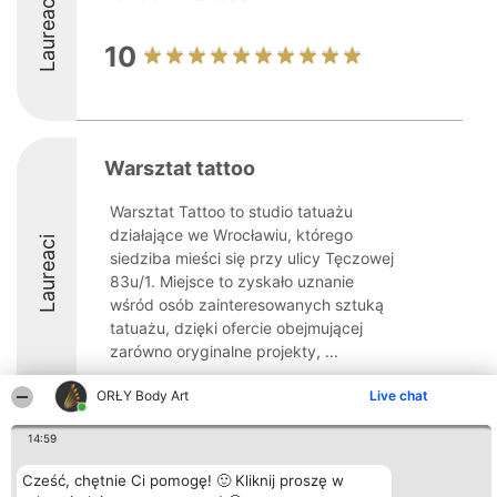
Laureaci
10
Warsztat tattoo
Warsztat Tattoo to studio tatuażu
działające we Wrocławiu, którego
Laureaci
siedziba mieści się przy ulicy Tęczowej
83u/1. Miejsce to zyskało uznanie
wśród osób zainteresowanych sztuką
tatuażu, dzięki ofercie obejmującej
zarówno oryginalne projekty, ...
10
ORŁY Body Art
Live chat
14:59
Organizator plebiscytu
Plebiscyt
Kontakt
Cześć, chętnie Ci pomogę! 🙂 Kliknij proszę w
Bright Side Solutions sp. z o.
Laureaci
Kontakt