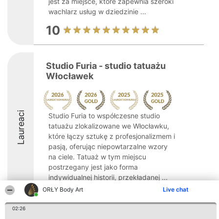
jest za miejsce, które zapewnia szeroki
wachlarz usług w dziedzinie ...
10
Studio Furia - studio tatuażu
Włocławek
Laureaci
Studio Furia to współczesne studio
tatuażu zlokalizowane we Włocławku,
które łączy sztukę z profesjonalizmem i
pasją, oferując niepowtarzalne wzory
na ciele. Tatuaż w tym miejscu
postrzegany jest jako forma
indywidualnej historii, przekładanej ...
ORŁY Body Art
Live chat
10
02:26